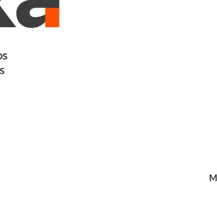
os
s
M