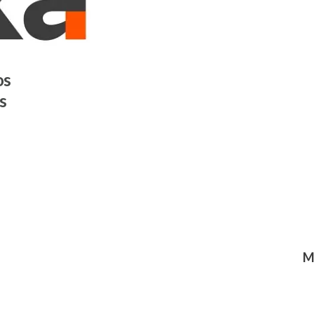
os
s
M