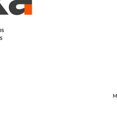
os
s
M