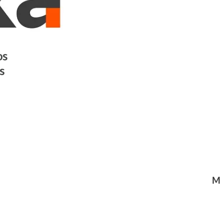
os
s
M