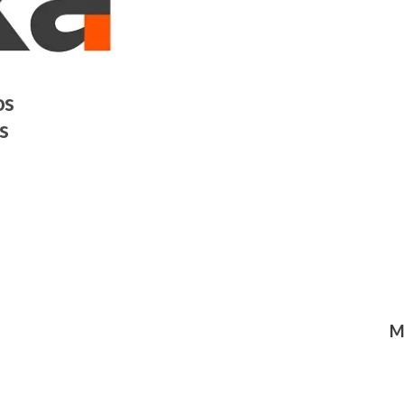
os
s
M