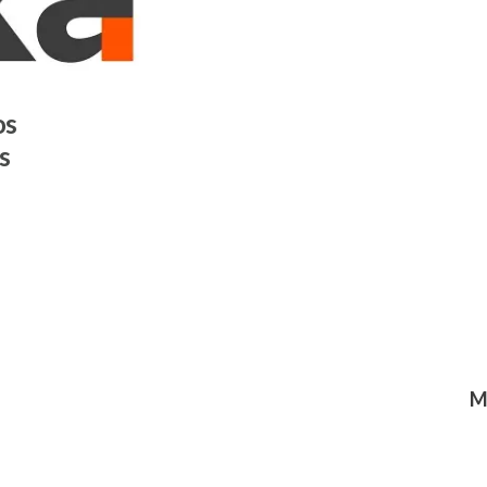
os
s
M