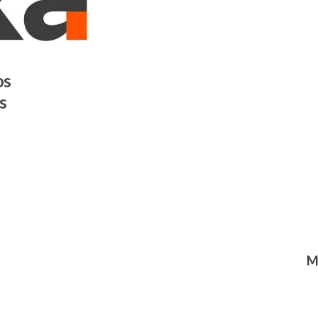
os
s
M