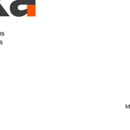
os
s
M