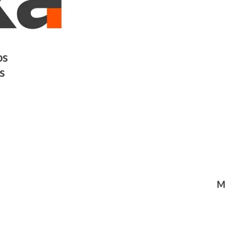
os
s
M