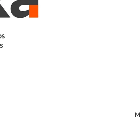
os
s
M