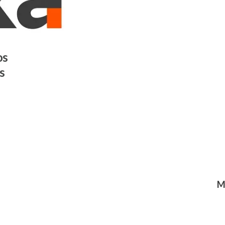
os
s
M