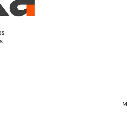
os
s
M