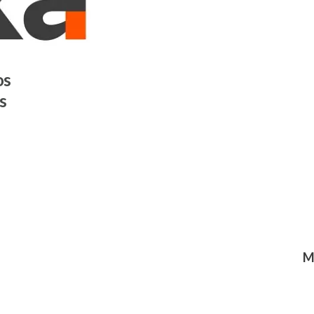
os
s
M