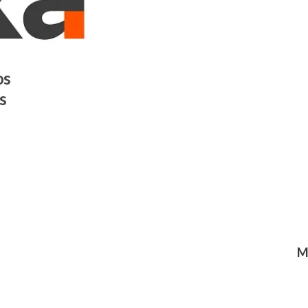
os
s
M