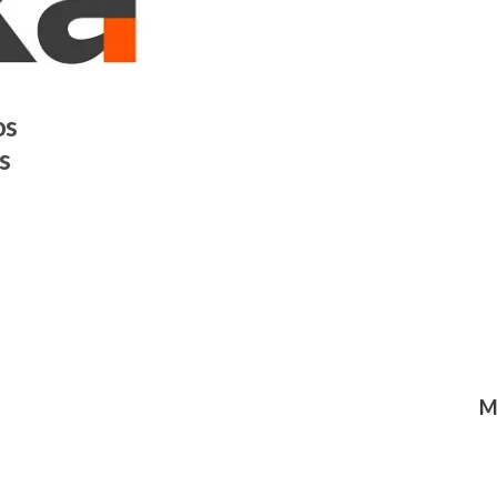
os
s
M